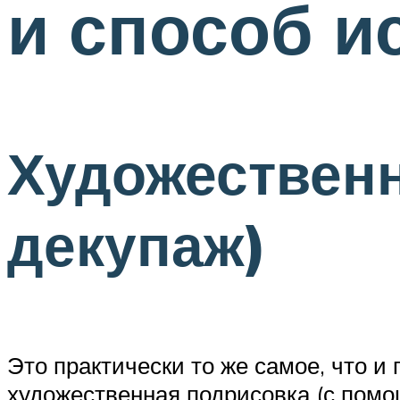
и способ и
Художествен
декупаж)
Это практически то же самое, что и
художественная подрисовка (с помо