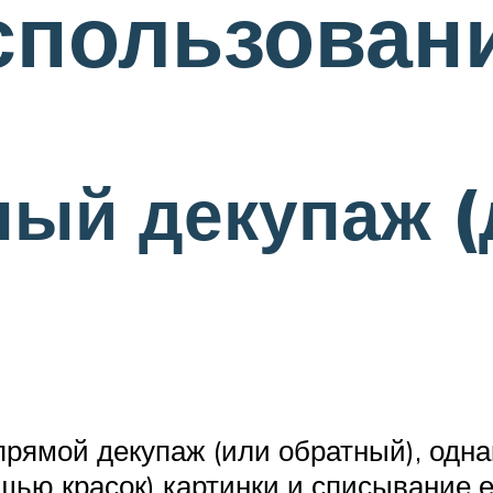
спользован
ный декупаж 
 прямой декупаж (или обратный), одн
щью красок) картинки и списывание 