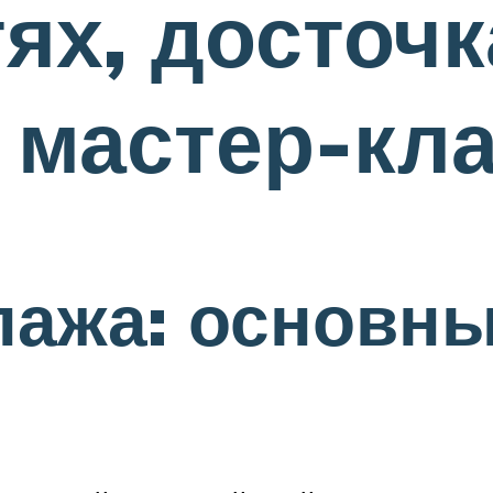
ях, досточк
 мастер-кл
пажа: основн