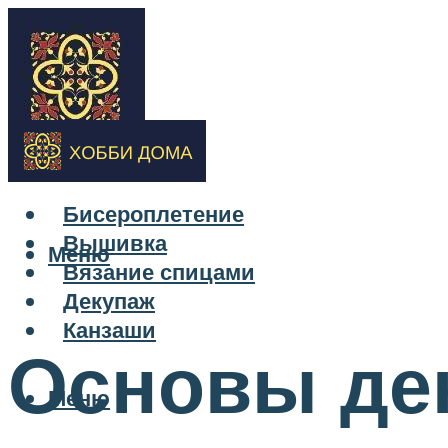
Бисероплетение
Вышивка
Меню
Вязание спицами
Декупаж
Канзаши
Основы де
Меню