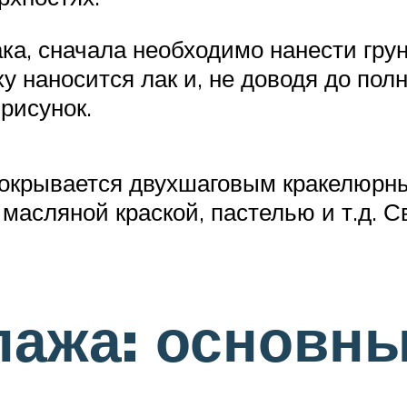
ка, сначала необходимо нанести грун
ху наносится лак и, не доводя до пол
 рисунок.
покрывается двухшаговым кракелюрны
асляной краской, пастелью и т.д. Св
пажа: основн