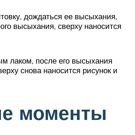
товку, дождаться ее высыхания,
ного высыхания, сверху наносится
м лаком, после его высыхания
ерху снова наносится рисунок и
ые моменты