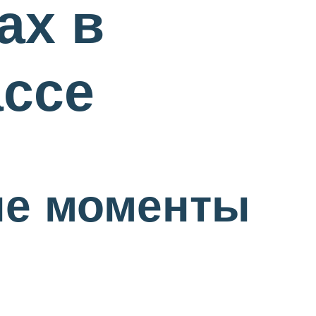
ах в
ассе
ые моменты