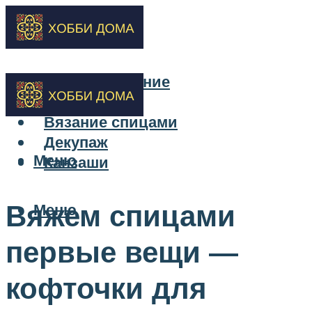
Бисероплетение
Вышивка
Вязание спицами
Декупаж
Меню
Канзаши
Вяжем спицами
Меню
первые вещи —
кофточки для