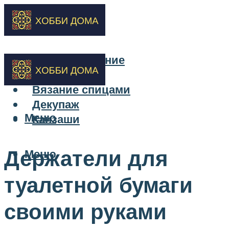
Бисероплетение
Вышивка
Вязание спицами
Декупаж
Меню
Канзаши
Держатели для
Меню
туалетной бумаги
своими руками