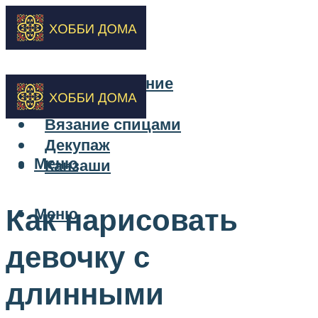
Бисероплетение
Вышивка
Вязание спицами
Декупаж
Меню
Канзаши
Как нарисовать
Меню
девочку с
длинными