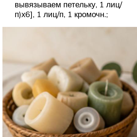
вывязываем петельку, 1 лиц/
п)х6], 1 лиц/п, 1 кромочн.;