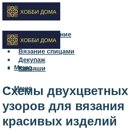
Бисероплетение
Вышивка
Вязание спицами
Декупаж
Меню
Канзаши
Схемы двухцветных
Меню
узоров для вязания
красивых изделий