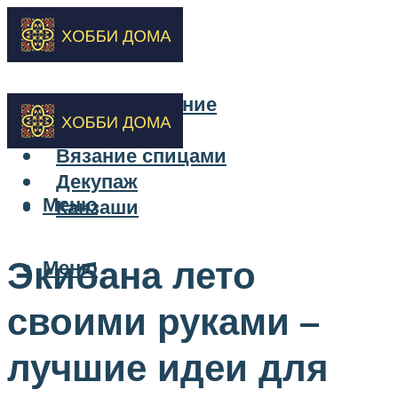
Бисероплетение
Вышивка
Вязание спицами
Декупаж
Меню
Канзаши
Экибана лето
Меню
своими руками –
лучшие идеи для