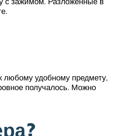
у с зажимом. Разложенные в
е.
 к любому удобному предмету,
 ровное получалось. Можно
ера?