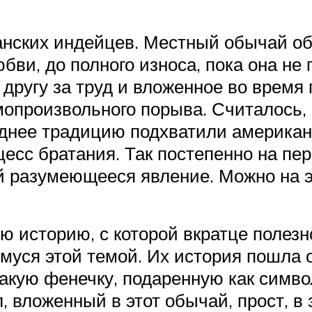
анских индейцев. Местный обычай об
ви, до полного износа, пока она не 
и другу за труд и вложенное во врем
мопроизвольного порыва. Считалось,
зднее традицию подхватили американ
есс братания. Так постепенно на пе
й разумеющееся явление. Можно на э
 историю, с которой вкратце полез
муся этой темой. Их история пошла 
кую фенечку, подаренную как симво
, вложенный в этот обычай, прост, в 