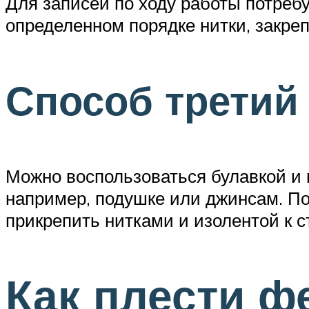
Для записей по ходу работы потреб
определенном порядке нитки, закре
Способ третий
Можно воспользоваться булавкой и 
например, подушке или джинсам. По
прикрепить нитками и изолентой к с
Как плести ф