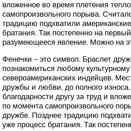
вложенное во время плетения тепло
самопроизвольного порыва. Считало
традицию подхватили американские 
братания. Так постепенно на первы
разумеющееся явление. Можно на эт
Фенечки – это символ. Браслет дру
познакомиться любому культурному 
североамериканских индейцев. Мес
дружбы и любви, до полного износа, 
благодарности другу за труд и влож
по момента самопроизвольного поры
дружбе. Позднее традицию подхвати
уже процесс братания. Так постепе