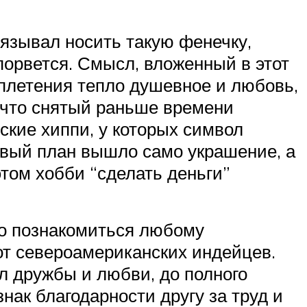
язывал носить такую фенечку,
порвется. Смысл, вложенный в этот
я плетения тепло душевное и любовь,
 что снятый раньше времени
ские хиппи, у которых символ
рвый план вышло само украшение, а
том хобби “сделать деньги”
но познакомиться любому
от североамериканских индейцев.
л дружбы и любви, до полного
знак благодарности другу за труд и