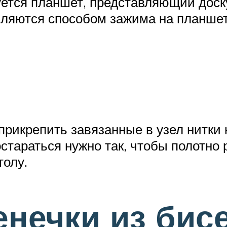
уется планшет, представляющий доск
пляются способом зажима на планшет
прикрепить завязанные в узел нитки
стараться нужно так, чтобы полотно
толу.
енечки из бис