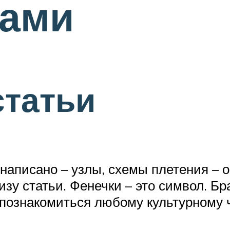
ками
статьи
т написано – узлы, схемы плетения – 
зу статьи. Фенечки – это символ. Б
о познакомиться любому культурному