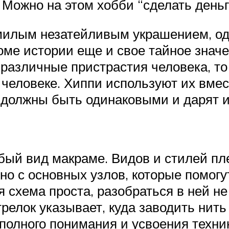
Можно на этом хобби “сделать деньг
милым незатейливым украшением, одн
оме истории еще и свое тайное знач
 различные пристрастия человека, т
еловеке. Хиппи используют их вмес
олжны быть одинаковыми и дарят их
обый вид макраме. Видов и стилей пл
но с основных узлов, которые помогу
 схема проста, разобраться в ней н
релок указывает, куда заводить нит
 полного понимания и усвоения техни