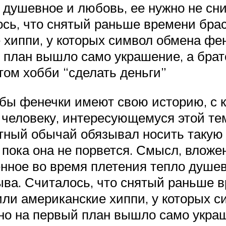
 душевное и любовь, ее нужно не сн
сь, что снятый раньше времени брас
хиппи, у которых символ обмена фе
й план вышло само украшение, а брат
ом хобби “сделать деньги”
жбы фенечки имеют свою историю, с к
человеку, интересующемуся этой тем
тный обычай обязывал носить такую 
пока она не порвется. Смысл, вложен
енное во время плетения тепло душе
ва. Считалось, что снятый раньше в
ли американские хиппи, у которых 
нно на первый план вышло само украш