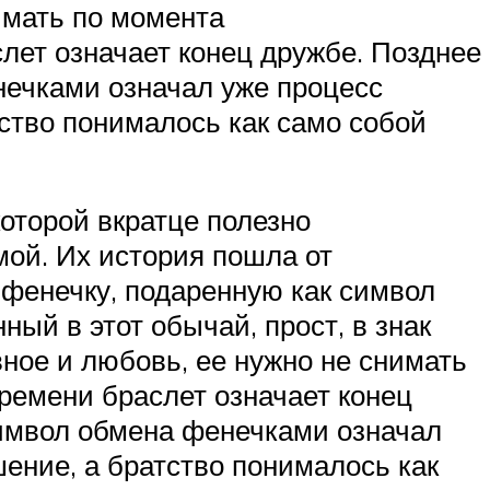
имать по момента
лет означает конец дружбе. Позднее
нечками означал уже процесс
ство понималось как само собой
оторой вкратце полезно
ой. Их история пошла от
фенечку, подаренную как символ
ный в этот обычай, прост, в знак
вное и любовь, ее нужно не снимать
ремени браслет означает конец
символ обмена фенечками означал
ение, а братство понималось как