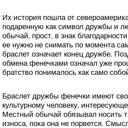
Их история пошла от североамерик
подаренную как символ дружбы и люб
обычай, прост, в знак благодарност
ее нужно не снимать по момента са
браслет означает конец дружбе. По
обмена фенечками означал уже проц
братство понималось как само собо
Браслет дружбы фенечки имеют свою
культурному человеку, интересующе
Местный обычай обязывал носить та
износа, пока она не порвется. Смысл