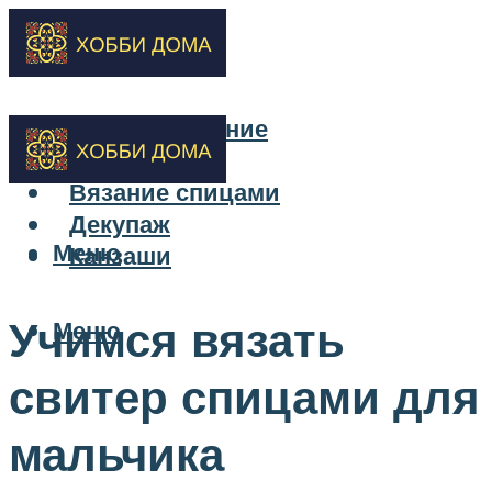
Бисероплетение
Вышивка
Вязание спицами
Декупаж
Меню
Канзаши
Учимся вязать
Меню
свитер спицами для
мальчика