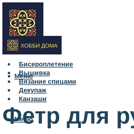
Бисероплетение
Вышивка
Меню
Вязание спицами
Декупаж
Канзаши
Фетр для р
Меню