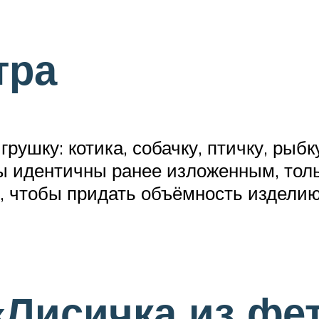
тра
рушку: котика, собачку, птичку, рыб
ы идентичны ранее изложенным, толь
, чтобы придать объёмность изделию
«Лисичка из фе