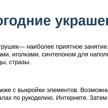
годние украшен
грушек— наиболее приятное занятие.
ами, иголками, синтепоном для напол
цы, стразы.
акже с выкройки элементов. Возмож
налах по рукоделию, Интернете. Зат