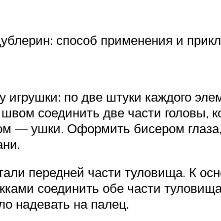
дублерин: способ применения и прик
 игрушки: по две штуки каждого элем
м швом соединить две части головы,
м — ушки. Оформить бисером глаза, 
ани.
етали передней части туловища. К ос
жками соединить обе части туловища
ло надевать на палец.