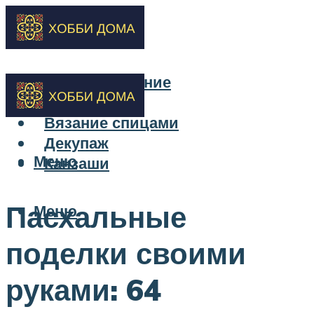
Бисероплетение
Вышивка
Вязание спицами
Декупаж
Меню
Канзаши
Пасхальные
Меню
поделки своими
руками: 64