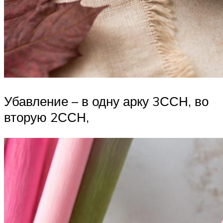
Убавление – в одну арку 3ССН, во
вторую 2ССН,