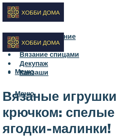
Бисероплетение
Вышивка
Вязание спицами
Декупаж
Меню
Канзаши
Вязаные игрушки
Меню
крючком: спелые
ягодки-малинки!