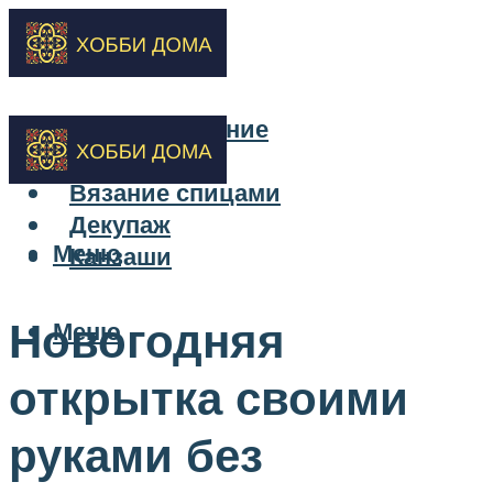
Бисероплетение
Вышивка
Вязание спицами
Декупаж
Меню
Канзаши
Новогодняя
Меню
открытка своими
руками без