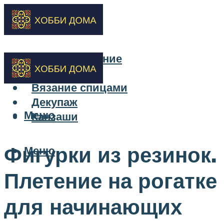
Бисероплетение
Вышивка
Вязание спицами
Декупаж
Меню
Канзаши
Фигурки из резинок.
Меню
Плетение на рогатке
для начинающих