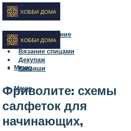
Бисероплетение
Вышивка
Вязание спицами
Декупаж
Меню
Канзаши
Фриволите: схемы
Меню
салфеток для
начинающих,