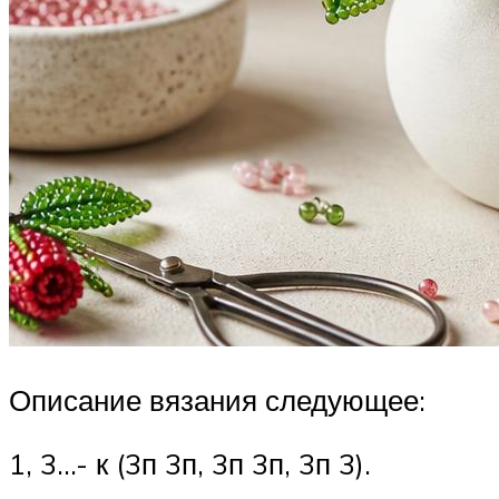
Описание вязания следующее:
1, 3…- к (3п 3п, 3п 3п, 3п 3).