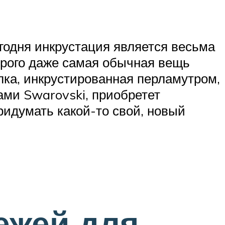
егодня
инкрустация
является весьма
орого даже самая обычная вещь
лка, инкрустированная перламутром,
ами Swarovski, приобретет
ридумать какой-то свой, новый
ежей для