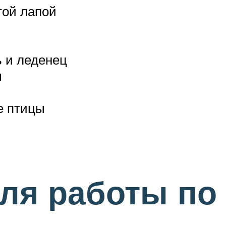
той лапой
ь и леденец
ы
е птицы
ля работы по 