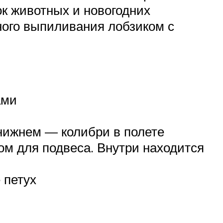
ок животных и новогодних
ного выпиливания лобзиком с
ами
нижнем — колибри в полете
м для подвеса. Внутри находится
 петух