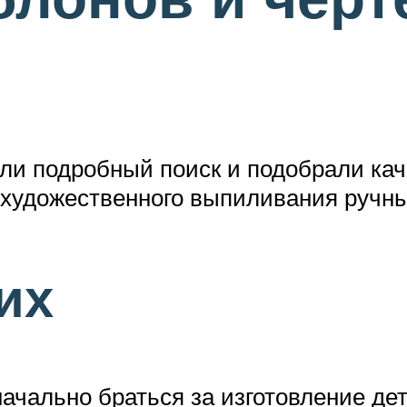
ли подробный поиск и подобрали ка
 художественного выпиливания ручн
их
чально браться за изготовление де