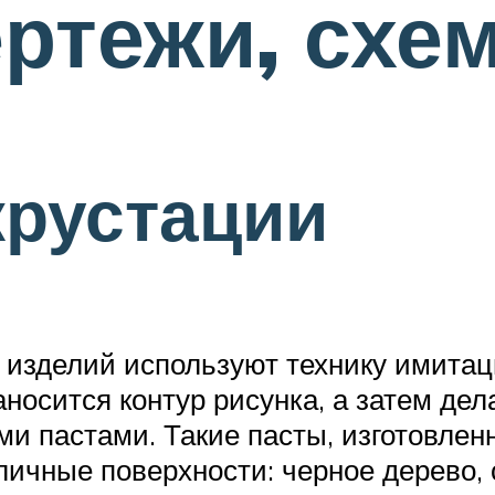
ертежи, схе
крустации
 изделий используют технику имитаци
носится контур рисунка, а затем дел
 пастами. Такие пасты, изготовленн
ичные поверхности: черное дерево, 