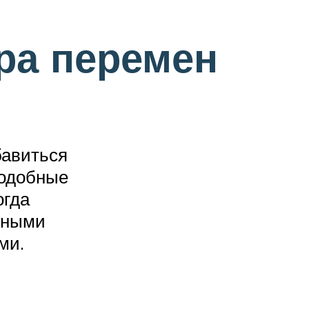
ра перемен
бавиться
подобные
огда
енными
ми.