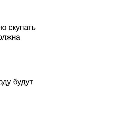
но скупать
должна
оду будут