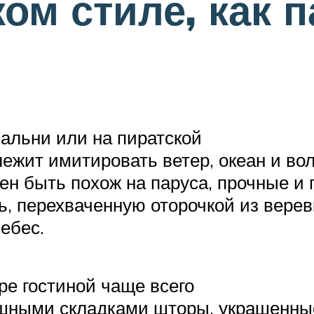
ом стиле, как п
пальни или на пиратской
ежит имитировать ветер, океан и во
н быть похож на паруса, прочные и
, перехваченную оторочкой из верев
ебес.
ре гостиной чаще всего
ышными складками шторы, украшенн