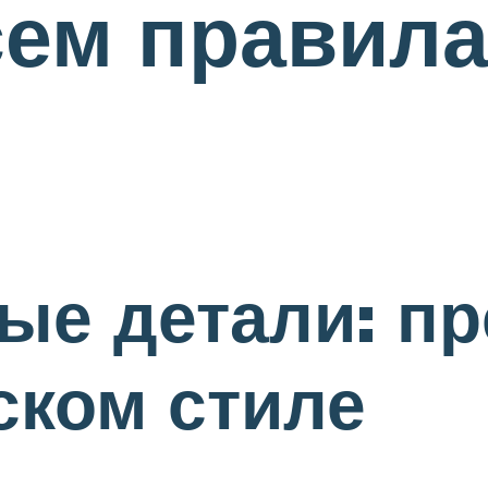
сем правила
ые детали: п
ском стиле