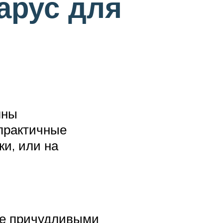
арус для
лны
 практичные
ки, или на
ые причудливыми