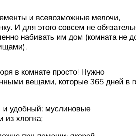
лементы и всевозможные мелочи,
ку. И для этого совсем не обязатель
ленно набивать им дом (комната не 
ищами).
ря в комнате просто! Нужно
ными вещами, которые 365 дней в г
й и удобный: муслиновые
и из хлопка;
ожно при помощи: якорей,