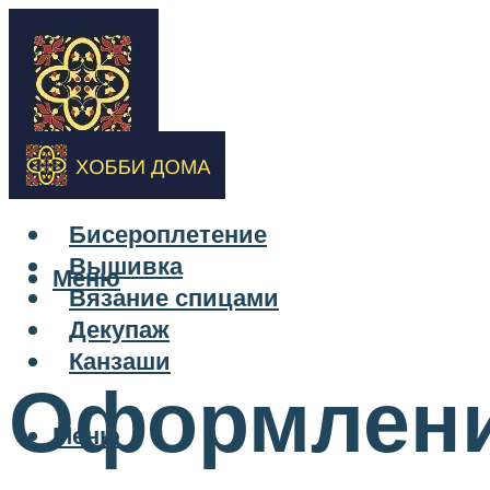
Бисероплетение
Вышивка
Меню
Вязание спицами
Декупаж
Канзаши
Оформлени
Меню