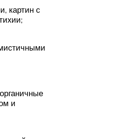
и, картин с
тихии;
имистичными
 органичные
ом и