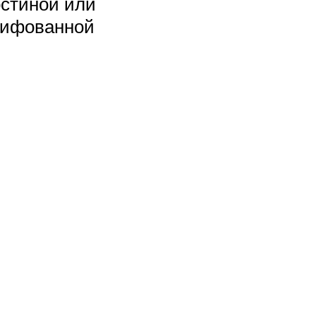
остиной или
лифованной