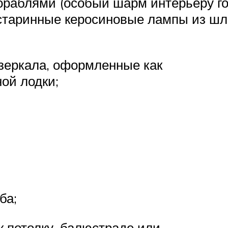
ораблями (особый шарм интерьеру г
 старинные керосиновые лампы из ш
 зеркала, оформленные как
ой лодки;
ба;
к потолку, балюстраде или