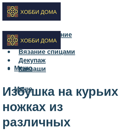
Бисероплетение
Вышивка
Вязание спицами
Декупаж
Меню
Канзаши
Избушка на курьих
Меню
ножках из
различных