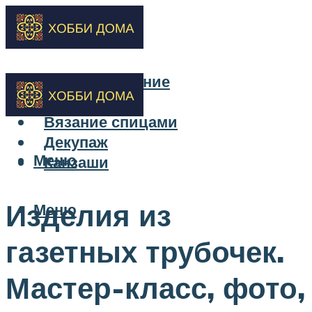
Бисероплетение
Вышивка
Вязание спицами
Декупаж
Меню
Канзаши
Изделия из
Меню
газетных трубочек.
Мастер-класс, фото,