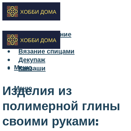
Бисероплетение
Вышивка
Вязание спицами
Декупаж
Меню
Канзаши
Изделия из
Меню
полимерной глины
своими руками: