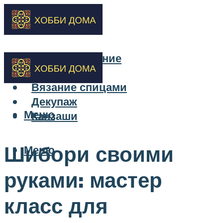
Бисероплетение
Вышивка
Вязание спицами
Декупаж
Меню
Канзаши
Шибори своими
Меню
руками: мастер
класс для