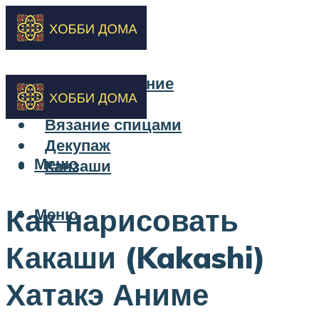
Бисероплетение
Вышивка
Вязание спицами
Декупаж
Меню
Канзаши
Как нарисовать
Меню
Какаши (Kakashi)
Хатакэ Аниме