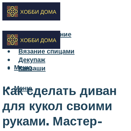
Бисероплетение
Вышивка
Вязание спицами
Декупаж
Меню
Канзаши
Как сделать диван
Меню
для кукол своими
руками. Мастер-