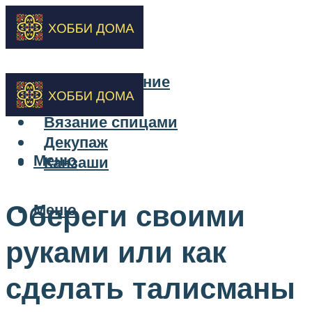
Бисероплетение
Вышивка
Вязание спицами
Декупаж
Меню
Канзаши
Обереги своими
Меню
руками или как
сделать талисманы