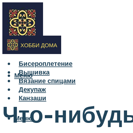
Бисероплетение
Вышивка
Меню
Вязание спицами
Декупаж
Канзаши
Что-нибудь
Меню