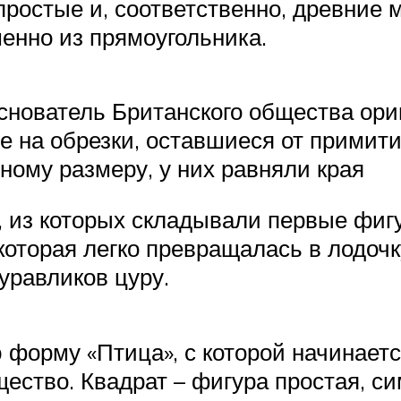
остые и, соответственно, древние м
менно из прямоугольника.
нователь Британского общества ориг
 на обрезки, оставшиеся от примити
ному размеру, у них равняли края
 из которых складывали первые фиг
 которая легко превращалась в лодоч
уравликов цуру.
 форму «Птица», с которой начинае
щество. Квадрат – фигура простая, с