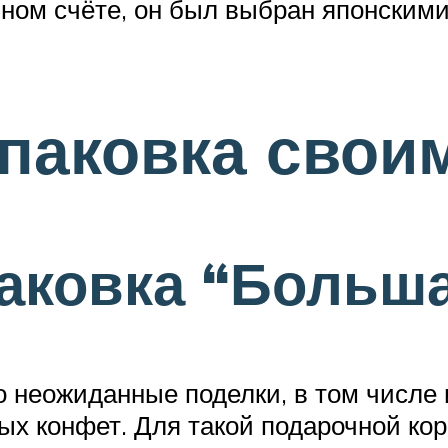
чном счёте, он был выбран японским
паковка свои
аковка “Больш
 неожиданные поделки, в том числе 
ных конфет. Для такой подарочной к