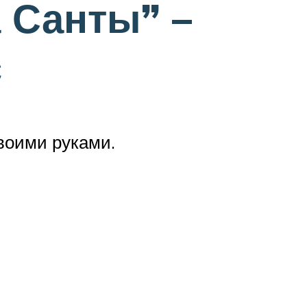
 Санты” –
с
воими руками.