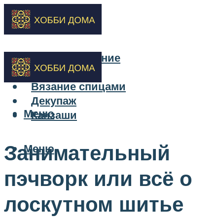
Бисероплетение
Вышивка
Вязание спицами
Декупаж
Меню
Канзаши
Занимательный
Меню
пэчворк или всё о
лоскутном шитье