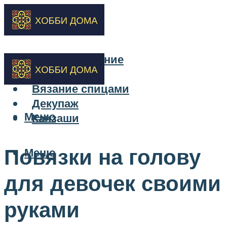
Бисероплетение
Вышивка
Вязание спицами
Декупаж
Меню
Канзаши
Повязки на голову
Меню
для девочек своими
руками