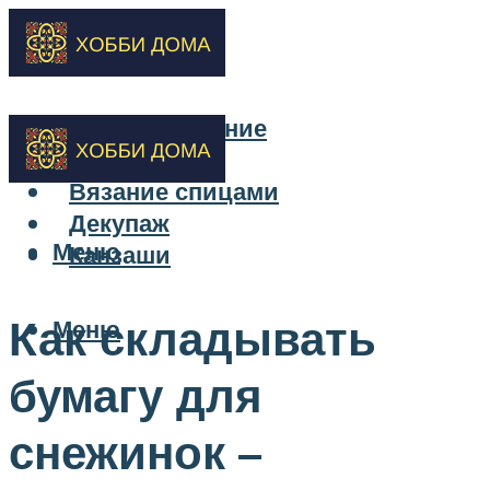
Бисероплетение
Вышивка
Вязание спицами
Декупаж
Меню
Канзаши
Как складывать
Меню
бумагу для
снежинок –