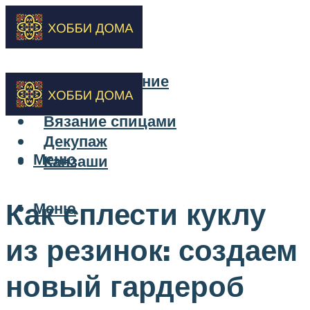
Бисероплетение
Вышивка
Вязание спицами
Декупаж
Меню
Канзаши
Как сплести куклу
Меню
из резинок: создаем
новый гардероб