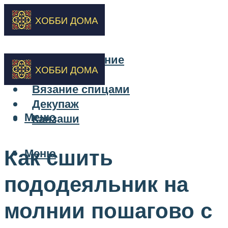
Бисероплетение
Вышивка
Вязание спицами
Декупаж
Меню
Канзаши
Как сшить
Меню
пододеяльник на
молнии пошагово с