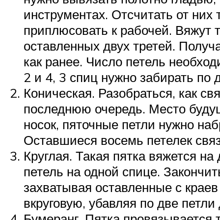
инструментах. Отсчитать от них 
приплюсовать к рабочей. Вяжут 
оставленных двух третей. Получ
как ранее. Число петель необход
2 и 4, 3 спиц нужно забирать по 
Коническая. Разобраться, как св
последнюю очередь. Место будущ
носок, пяточные петли нужно набр
Оставшиеся восемь петелек связ
Круглая. Такая пятка вяжется на
петель на одной спице. Закончит
захватывая оставленные с краев 
вкруговую, убавляя по две петли 
Бумеранг. Пятка провязывается т