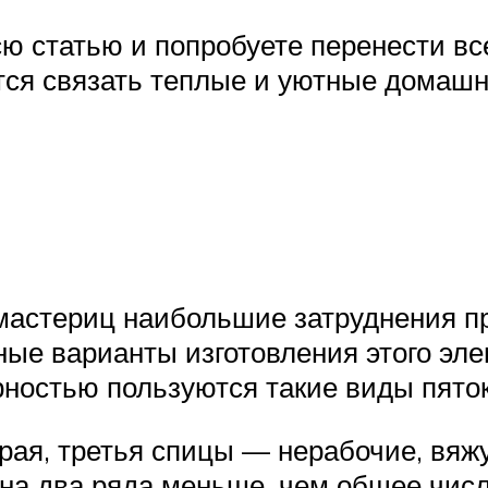
ю статью и попробуете перенести вс
ится связать теплые и уютные домашн
стериц наибольшие затруднения при
чные варианты изготовления этого эл
рностью пользуются такие виды пяток
рая, третья спицы — нерабочие, вяжу
 на два ряда меньше, чем общее числ