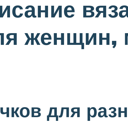
исание вяза
ля женщин,
чков для раз