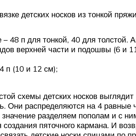
вязке детских носков из тонкой пряжи
– 48 п для тонкой, 40 для толстой. А
дов верхней части и подошвы (6 и 11
 п (10 и 12 см);
остой схемы детских носков выгляди
ь. Они распределяются на 4 равные 
 значение разделяем пополам и с ни
я создания пяточного кармана. И воз
 связать детские носки спицами по п