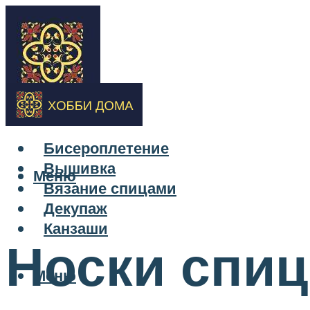
Бисероплетение
Вышивка
Меню
Вязание спицами
Декупаж
Канзаши
Носки спи
Меню