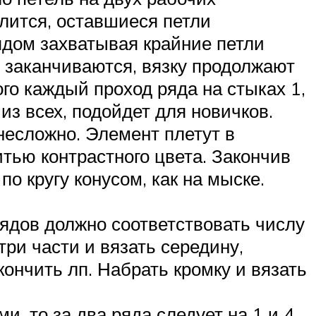
елится, оставшиеся петли
ядом захватывая крайние петли
и заканчиваются, вязку продолжают
ого каждый проход ряда на стыках 1,
 из всех, подойдет для новичков.
 несложно. Элемент плетут в
тью контрастного цвета. Закончив
по кругу конусом, как на мыске.
 рядов должно соответствовать числу
три части и вязать середину,
кончить лп. Набрать кромку и вязать
и, то за два ряда следует на 1 и 4