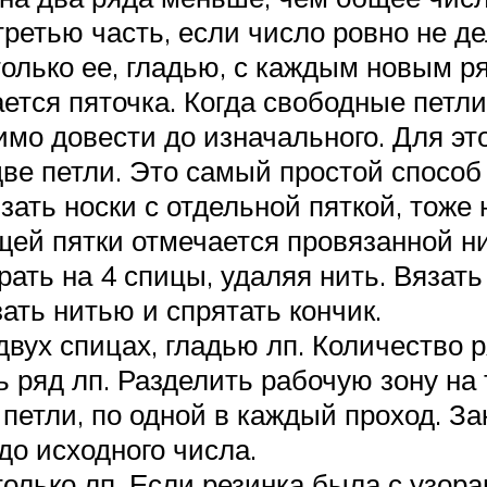
третью часть, если число ровно не д
только ее, гладью, с каждым новым р
ается пяточка. Когда свободные петл
имо довести до изначального. Для эт
две петли. Это самый простой способ
язать носки с отдельной пяткой, тоже
ей пятки отмечается провязанной ни
ать на 4 спицы, удаляя нить. Вязать 
ать нитью и спрятать кончик.
 двух спицах, гладью лп. Количество
ь ряд лп. Разделить рабочую зону на 
петли, по одной в каждый проход. За
до исходного числа.
олько лп. Если резинка была с узорам