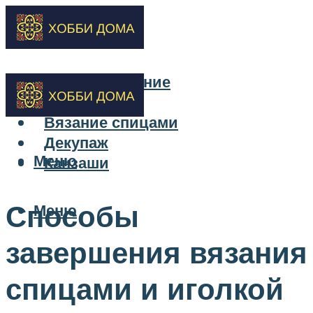
Бисероплетение
Вышивка
Вязание спицами
Декупаж
Меню
Канзаши
Способы
Меню
завершения вязания
спицами и иголкой