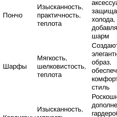
аксессу
Изысканность,
защища
Пончо
практичность,
холода,
теплота
добавля
шарм
Создаю
элегант
Мягкость,
образ,
Шарфы
шелковистость,
обеспе
теплота
комфор
стиль
Роскош
дополне
Изысканность,
гардеро