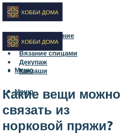
Бисероплетение
Вышивка
Вязание спицами
Декупаж
Меню
Канзаши
Какие вещи можно
Меню
связать из
норковой пряжи?