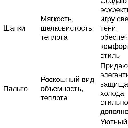
Создаю
эффект
Мягкость,
игру св
Шапки
шелковистость,
тени,
теплота
обеспе
комфор
стиль
Придаю
элегант
Роскошный вид,
защища
Пальто
объемность,
холода,
теплота
стильн
дополн
Уютный