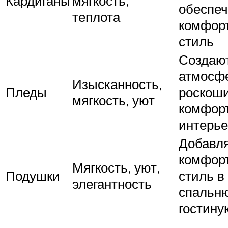
Кардиганы
мягкость,
обеспе
теплота
комфор
стиль
Создаю
атмосф
Изысканность,
Пледы
роскоши
мягкость, уют
комфорт
интерь
Добавл
комфор
Мягкость, уют,
Подушки
стиль в
элегантность
спальн
гостину