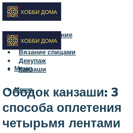
Бисероплетение
Вышивка
Вязание спицами
Декупаж
Меню
Канзаши
Ободок канзаши: 3
Меню
способа оплетения
четырьмя лентами