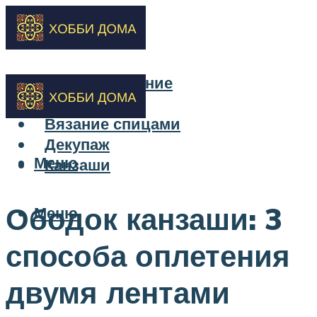
Бисероплетение
Вышивка
Вязание спицами
Декупаж
Меню
Канзаши
Ободок канзаши: 3
Меню
способа оплетения
двумя лентами