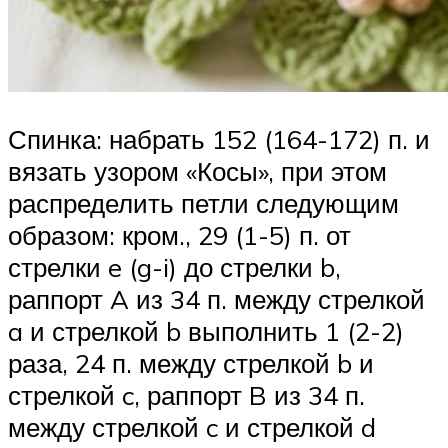
Спинка: набрать 152 (164-172) п. и
вязать узором «Косы», при этом
распределить петли следующим
образом: кром., 29 (1-5) п. от
стрелки e (g-i) до стрелки b,
раппорт A из 34 п. между стрелкой
a и стрелкой b выполнить 1 (2-2)
раза, 24 п. между стрелкой b и
стрелкой c, раппорт B из 34 п.
между стрелкой c и стрелкой d