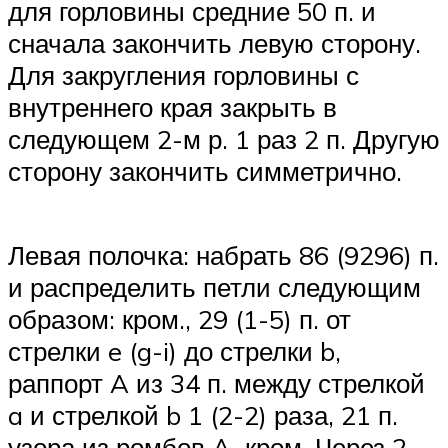
для горловины средние 50 п. и
сначала закончить левую сторону.
Для закругления горловины с
внутреннего края закрыть в
следующем 2-м р. 1 раз 2 п. Другую
сторону закончить симметрично.
Левая полочка: набрать 86 (9296) п.
и распределить петли следующим
образом: кром., 29 (1-5) п. от
стрелки e (g-i) до стрелки b,
раппорт A из 34 п. между стрелкой
a и стрелкой b 1 (2-2) раза, 21 п.
узора из ромбов A, кром. Через 2