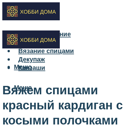
Бисероплетение
Вышивка
Вязание спицами
Декупаж
Меню
Канзаши
Вяжем спицами
Меню
красный кардиган с
косыми полочками