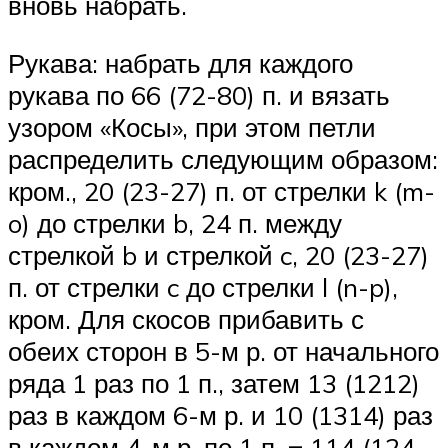
вновь набрать.
Рукава: набрать для каждого
рукава по 66 (72-80) п. и вязать
узором «Косы», при этом петли
распределить следующим образом:
кром., 20 (23-27) п. от стрелки k (m-
o) до стрелки b, 24 п. между
стрелкой b и стрелкой c, 20 (23-27)
п. от стрелки c до стрелки l (n-p),
кром. Для скосов прибавить с
обеих сторон в 5-м р. от начального
ряда 1 раз по 1 п., затем 13 (1212)
раз в каждом 6-м р. и 10 (1314) раз
в каждом 4-м р. по 1 п. = 114 (124-