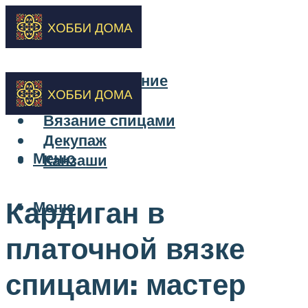
Бисероплетение
Вышивка
Вязание спицами
Декупаж
Меню
Канзаши
Кардиган в
Меню
платочной вязке
спицами: мастер