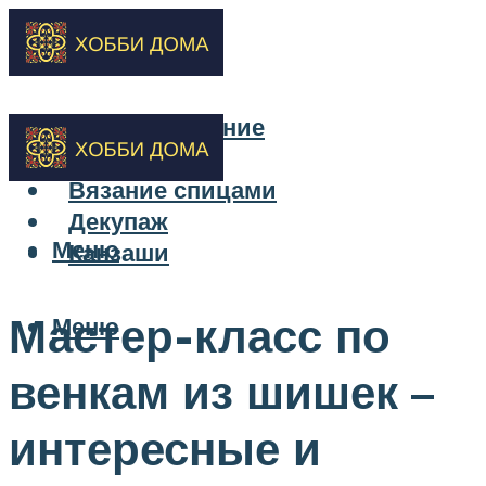
Бисероплетение
Вышивка
Вязание спицами
Декупаж
Меню
Канзаши
Мастер-класс по
Меню
венкам из шишек –
интересные и