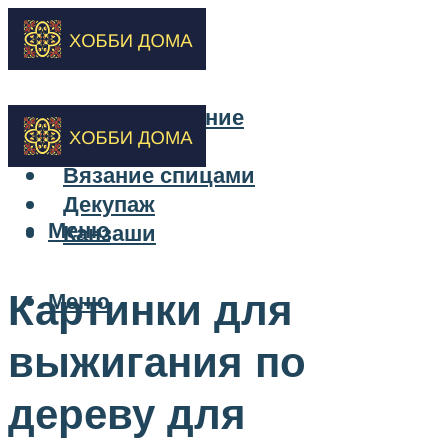
Бисероплетение
Вышивка
Вязание спицами
Декупаж
Меню
Канзаши
Картинки для
Меню
выжигания по
дереву для