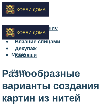
Бисероплетение
Вышивка
Вязание спицами
Декупаж
Меню
Канзаши
Разнообразные
Меню
варианты создания
картин из нитей