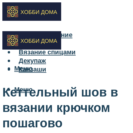
Бисероплетение
Вышивка
Вязание спицами
Декупаж
Меню
Канзаши
Кеттельный шов в
Меню
вязании крючком
пошагово