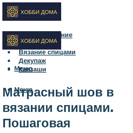
Бисероплетение
Вышивка
Вязание спицами
Декупаж
Меню
Канзаши
Матрасный шов в
Меню
вязании спицами.
Пошаговая