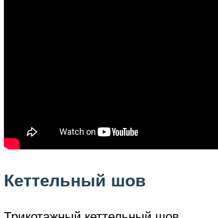
Кеттельный шов
Трикотажный кеттельный шов