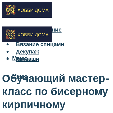
Бисероплетение
Вышивка
Вязание спицами
Декупаж
Меню
Канзаши
Обучающий мастер-
Меню
класс по бисерному
кирпичному