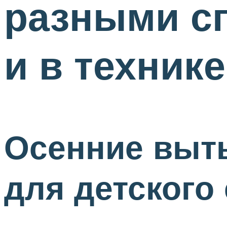
разными с
и в техник
Осенние выты
для детского