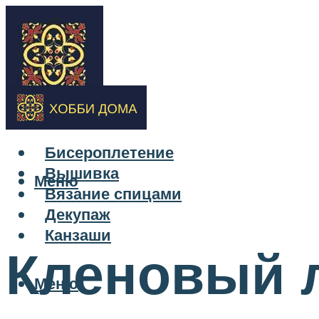
Бисероплетение
Вышивка
Меню
Вязание спицами
Декупаж
Канзаши
Кленовый л
Меню