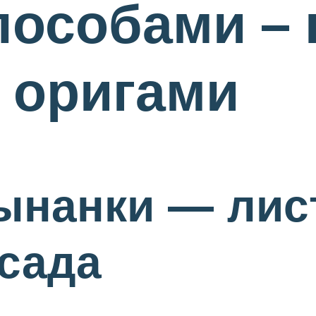
пособами –
е оригами
нанки — лист
 сада