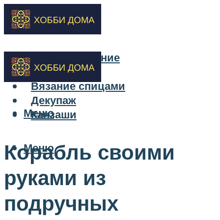
Бисероплетение
Вышивка
Вязание спицами
Декупаж
Меню
Канзаши
Корабль своими
Меню
руками из
подручных