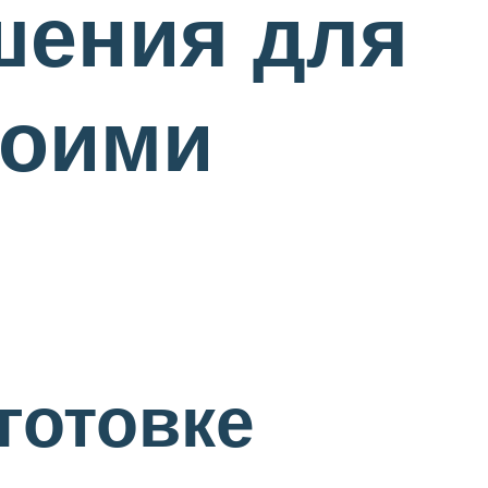
шения для
воими
готовке