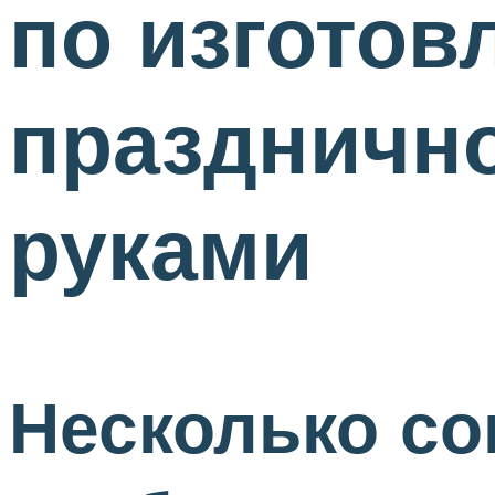
по изготов
празднично
руками
Несколько со