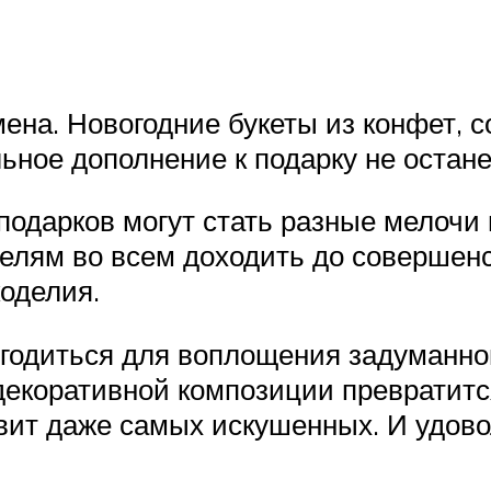
ена. Новогодние букеты из конфет, 
льное дополнение к подарку не остан
дарков могут стать разные мелочи 
елям во всем доходить до совершен
коделия.
игодиться для воплощения задуманно
й декоративной композиции превратит
ивит даже самых искушенных. И удов