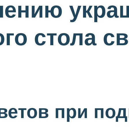
лению укра
го стола с
ветов при под