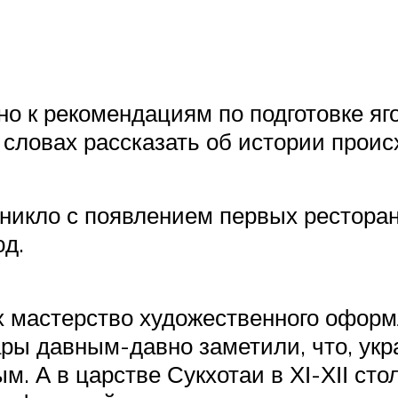
о к рекомендациям по подготовке яго
х словах рассказать об истории прои
никло с появлением первых ресторано
юд.
нах мастерство художественного офо
ары давным-давно заметили, что, укр
. А в царстве Сукхотаи в ХІ-ХІІ ст