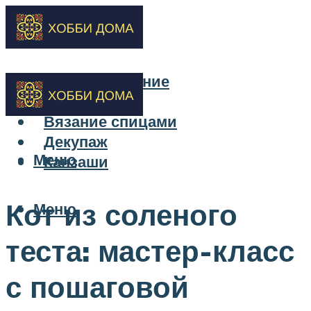
Бисероплетение
Вышивка
Вязание спицами
Декупаж
Меню
Канзаши
Кот из соленого
Меню
теста: мастер-класс
с пошаговой