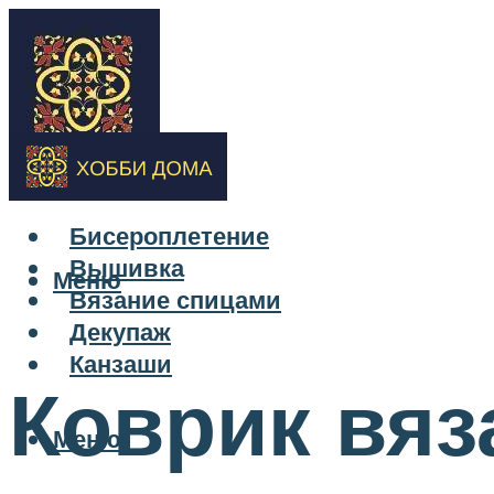
Бисероплетение
Вышивка
Меню
Вязание спицами
Декупаж
Канзаши
Коврик вяз
Меню