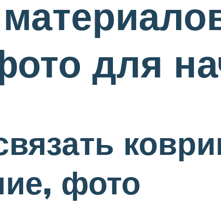
материалов
 фото для н
связать коври
ние, фото