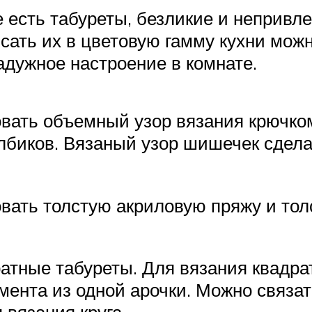
е есть табуреты, безликие и непривл
сать их в цветовую гамму кухни мож
адужное настроение в комнате.
вать объемный узор вязания крючком
олбиков. Вязаный узор шишечек сдел
вать толстую акриловую пряжу и тол
тные табуреты. Для вязания квадрата
мента из одной арочки. Можно связа