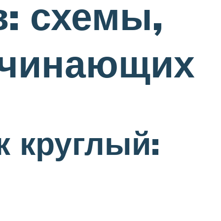
: схемы,
ачинающих
к круглый: