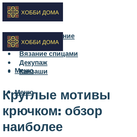
Бисероплетение
Вышивка
Вязание спицами
Декупаж
Меню
Канзаши
Круглые мотивы
Меню
крючком: обзор
наиболее