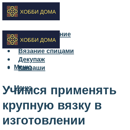
Бисероплетение
Вышивка
Вязание спицами
Декупаж
Меню
Канзаши
Учимся применять
Меню
крупную вязку в
изготовлении